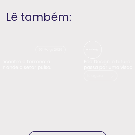
Lê também:
01 Janeiro 2026
eco design
Eco Design: o futuro do design sustentável
passa por uma visão pragmática
lê agora