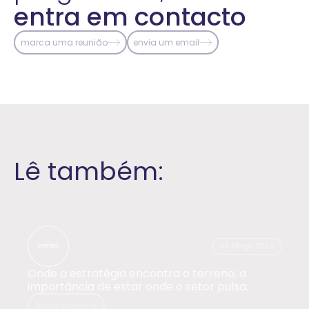
entra em contacto
marca uma reunião
envia um email
Lê também:
03 Março 2026
eventos
Onde a estratégia encontra o terreno: a
importância de estar onde o setor pulsa.
lê agora