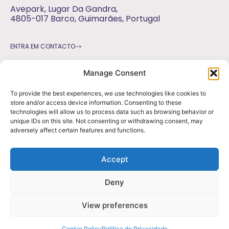
Avepark, Lugar Da Gandra,
4805-017 Barco, Guimarães, Portugal
ENTRA EM CONTACTO
geral@pragmaticdesign.pt
Manage Consent
marca uma reunião
+351 937 678 201
To provide the best experiences, we use technologies like cookies to
(Custo da chamada para a rede móvel nacional)
store and/or access device information. Consenting to these
technologies will allow us to process data such as browsing behavior or
unique IDs on this site. Not consenting or withdrawing consent, may
adversely affect certain features and functions.
Accept
Deny
© 2023 pragmatic, driven by creativity
View preferences
política de privacidade
livro de reclamações
Cookie Policy
Política de Privacidade